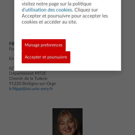
visitez notre page sur la politique
d'utilisation des cookies
. Cliquez sur
Accepter et poursuivre pour accepter les
cookies et accéder au site.
Filippi Béatrice
Manage preferences
Formatrice sur Ile de France
Accepter et poursuivre
Enseignante de Mathématiques
IUT d’Evry-Val-d’Essonne
Département MT2E
Chemin de la Tuilerie
91220 Brétigny-sur-Orge
b.filippi@iut.univ-evry.fr