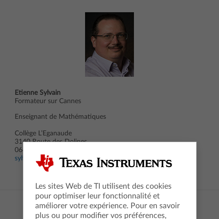
Etienne Sylvain
Formateur sur Cannes
Enseignant de Mathématiques
Collège L’Eganaude
3140 Route des Dolines
06410 Biot
sylvain-julien.etienne@ac-nice.fr
Les sites Web de TI utilisent des cookies
pour optimiser leur fonctionnalité et
améliorer votre expérience. Pour en savoir
plus ou pour modifier vos préférences,